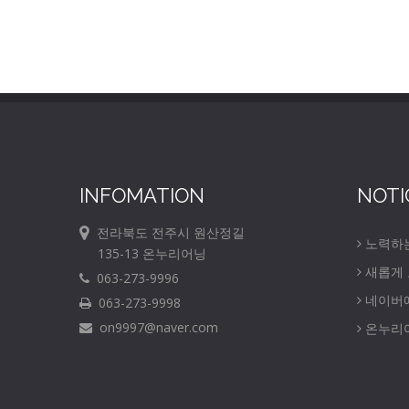
INFOMATION
NOTI
전라북도 전주시 원산정길
노력하
135-13 온누리어닝
새롭게
063-273-9996
네이버
063-273-9998
on9997@naver.com
온누리어