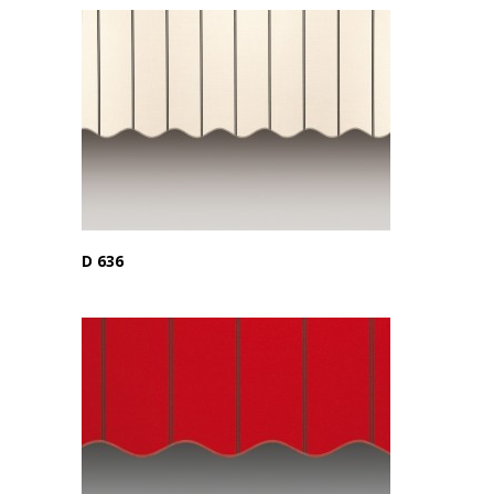
D 636