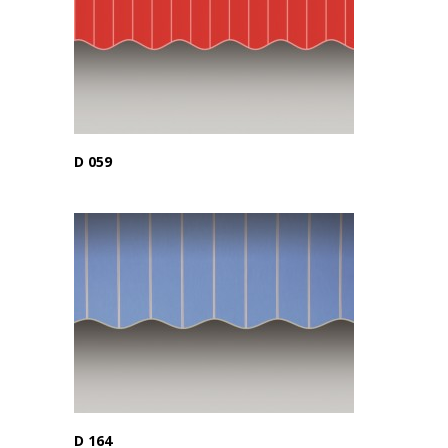
D 059
D 164