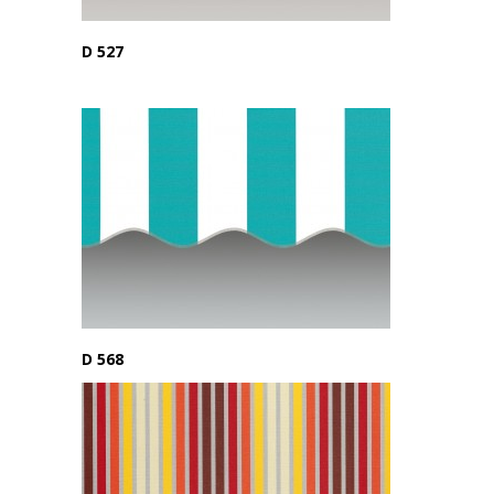
D 527
D 568