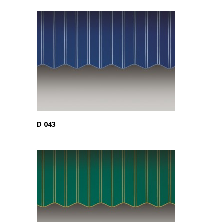
D 043