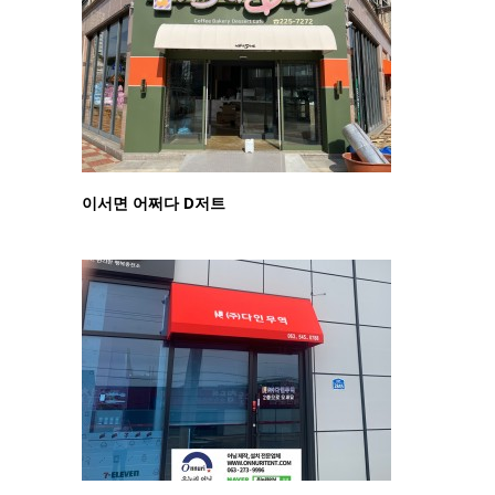
이서면 어쩌다 D저트