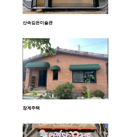
산속깊은미술관
장계주택