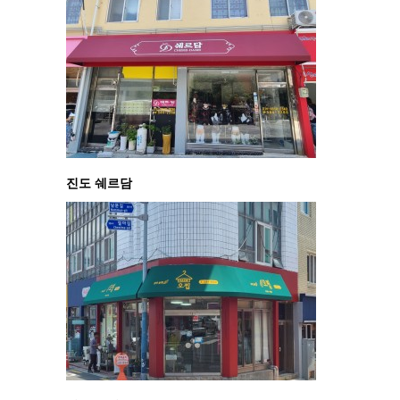
진도 쉐르담