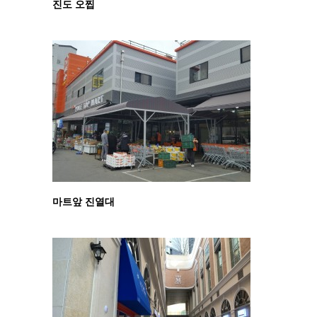
진도 오찝
마트앞 진열대