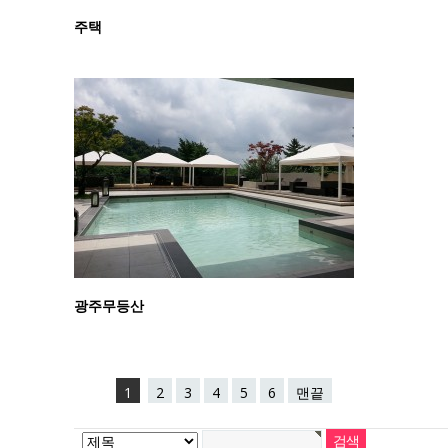
주택
광주무등산
1
2
3
4
5
6
맨끝